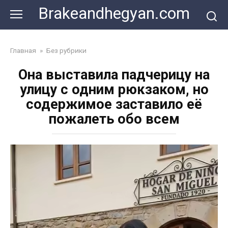
Skip
Brakeandhegyan.com
to
content
Главная
»
Без рубрики
Она выставила падчерицу на
улицу с одним рюкзаком, но
содержимое заставило её
пожалеть обо всем