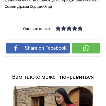
ЦенаСпасения ЛюбовьОтца ИсторияДоСлез Жертва
Семья Драма СердцеОтца
Оцените статью
Share on Facebook
Вам также может понравиться