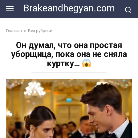
Skip
Brakeandhegyan.com
to
content
Главная
»
Без рубрики
Он думал, что она простая
уборщица, пока она не сняла
куртку…