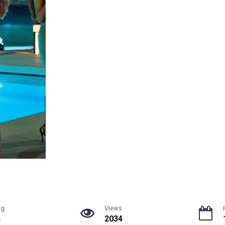
ng
Views
n
2034