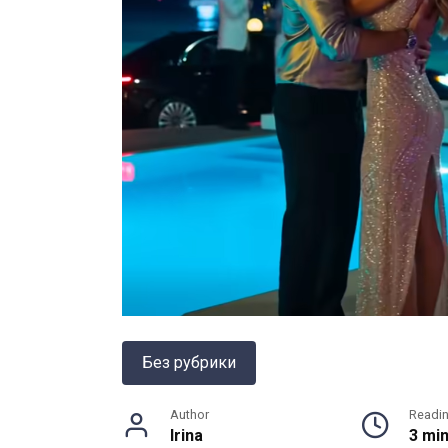
Без рубрики
Author
Readi
Irina
3 mi