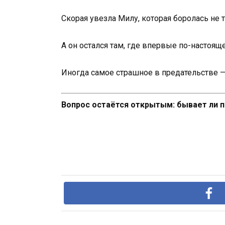
Скорая увезла Милу, которая боролась не т
А он остался там, где впервые по-настоя
Иногда самое страшное в предательстве — э
Вопрос остаётся открытым: бывает ли 