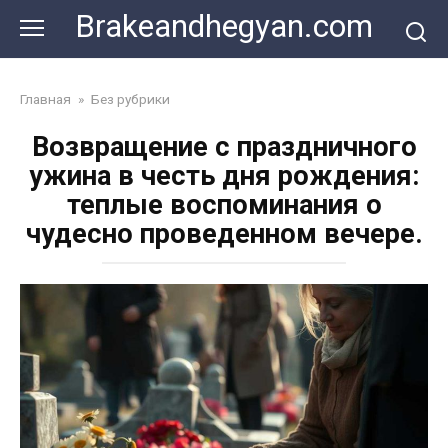
Skip
Brakeandhegyan.com
to
content
Главная
»
Без рубрики
Возвращение с праздничного
ужина в честь дня рождения:
теплые воспоминания о
чудесно проведенном вечере.