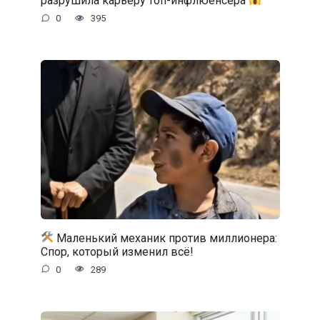
разрушила карьеру топ-инфлюенсера
0
395
Маленький механик против миллионера:
Спор, который изменил всё!
0
289