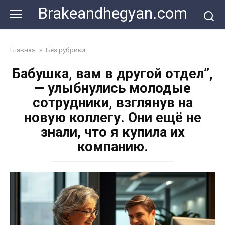
Skip
Brakeandhegyan.com
to
content
Главная
»
Без рубрики
Бабушка, вам в другой отдел”,
— улыбнулись молодые
сотрудники, взглянув на
новую коллегу. Они ещё не
знали, что я купила их
компанию.