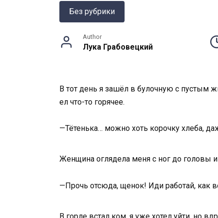
Без рубрики
Author
Лука Грабовецкий
В тот день я зашёл в булочную с пустым ж
ел что-то горячее.
—Тётенька… можно хоть корочку хлеба, да
Женщина оглядела меня с ног до головы и
—Прочь отсюда, щенок! Иди работай, как в
В горле встал ком, я уже хотел уйти, но вд