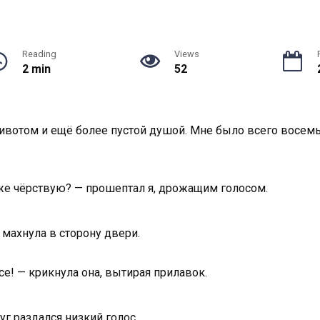
Reading
Views
2 min
52
ивотом и ещё более пустой душой. Мне было всего восемь,
же чёрствую? — прошептал я, дрожащим голосом.
 махнула в сторону двери.
се! — крикнула она, вытирая прилавок.
руг раздался низкий голос.