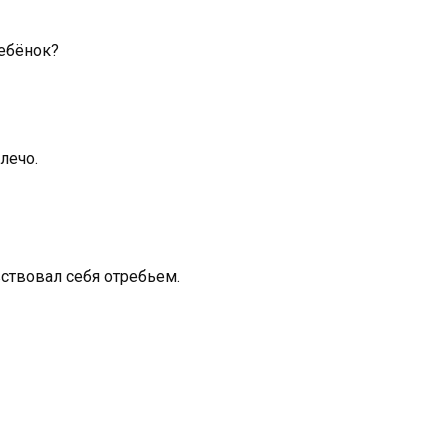
ребёнок?
лечо.
увствовал себя отребьем.