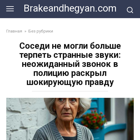
Skip
Brakeandhegyan.com
to
content
Главная
»
Без рубрики
Соседи не могли больше
терпеть странные звуки:
неожиданный звонок в
полицию раскрыл
шокирующую правду