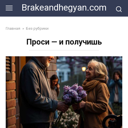
Skip
Brakeandhegyan.com
to
content
Главная
»
Без рубрики
Проси — и получишь