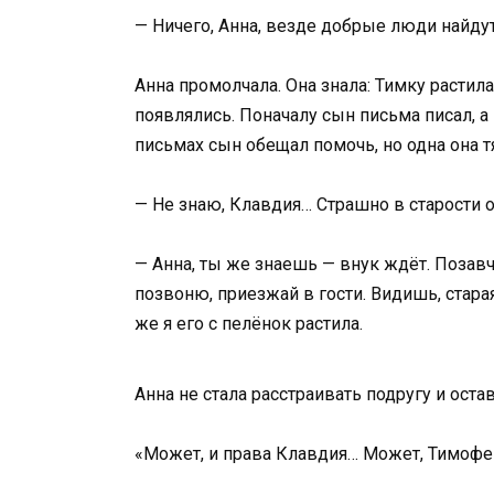
— Ничего, Анна, везде добрые люди найдут
Анна промолчала. Она знала: Тимку растила
появлялись. Поначалу сын письма писал, а 
письмах сын обещал помочь, но одна она тя
— Не знаю, Клавдия… Страшно в старости о
— Анна, ты же знаешь — внук ждёт. Позавч
позвоню, приезжай в гости. Видишь, старая
же я его с пелёнок растила.
Анна не стала расстраивать подругу и остав
«Может, и права Клавдия… Может, Тимофей 