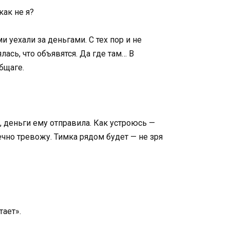
как не я?
и уехали за деньгами. С тех пор и не
лась, что объявятся. Да где там… В
бщаге.
, деньги ему отправила. Как устроюсь —
вечно тревожу. Тимка рядом будет — не зря
тает».