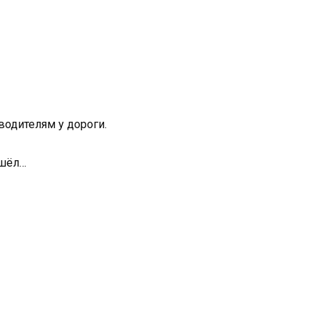
водителям у дороги.
ишёл…