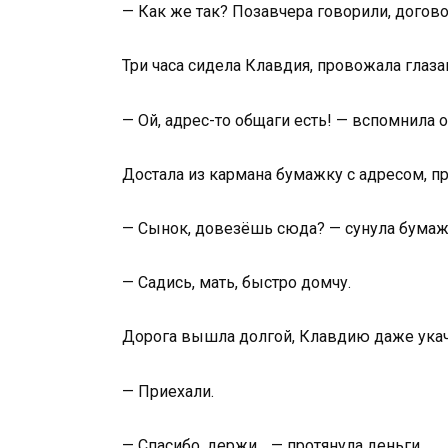
— Как же так? Позавчера говорили, догов
Три часа сидела Клавдия, провожала глаз
— Ой, адрес-то общаги есть! — вспомнила о
Достала из кармана бумажку с адресом, пр
— Сынок, довезёшь сюда? — сунула бумажк
— Садись, мать, быстро домчу.
Дорога вышла долгой, Клавдию даже укача
— Приехали.
— Спасибо, держи… — протянула деньги.