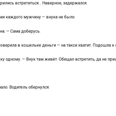
орились встретиться… Наверное, задержался.
ами каждого мужчину — внука не было.
на. — Сама доберусь.
оверила в кошельке деньги — на такси хватит. Подошла к 
у одному. — Внук там живёт. Обещал встретить, да не пр
ло. Водитель обернулся: