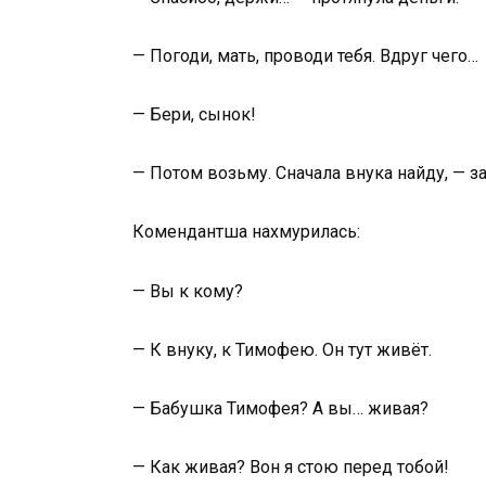
— Погоди, мать, проводи тебя. Вдруг чего…
— Бери, сынок!
— Потом возьму. Сначала внука найду, — з
Комендантша нахмурилась:
— Вы к кому?
— К внуку, к Тимофею. Он тут живёт.
— Бабушка Тимофея? А вы… живая?
— Как живая? Вон я стою перед тобой!