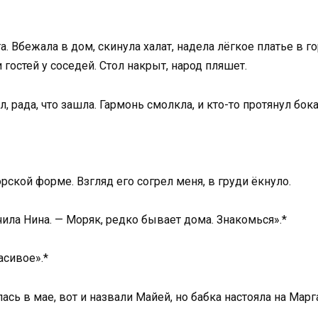
а. Вбежала в дом, скинула халат, надела лёгкое платье в г
 гостей у соседей. Стол накрыт, народ пляшет.
, рада, что зашла. Гармонь смолкла, и кто-то протянул бока
ской форме. Взгляд его согрел меня, в груди ёкнуло.
чила Нина. — Моряк, редко бывает дома. Знакомься».*
асивое».*
ась в мае, вот и назвали Майей, но бабка настояла на Марг