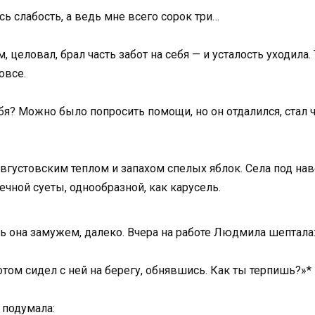
ась слабость, а ведь мне всего сорок три…
 целовал, брал часть забот на себя — и усталость уходила.
овсе.
бя? Можно было попросить помощи, но он отдалился, стал 
густовским теплом и запахом спелых яблок. Села под наве
ечной суеты, однообразной, как карусель.
рь она замужем, далеко. Вчера на работе Людмила шептала
отом сидел с ней на берегу, обнявшись. Как ты терпишь?»*
 подумала: