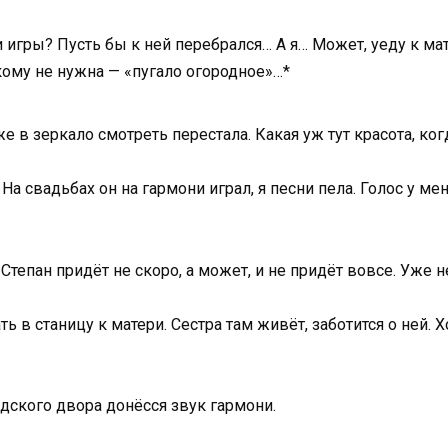
и игры? Пусть бы к ней перебрался… А я… Может, уеду к мат
икому не нужна — «пугало огородное»…*
е в зеркало смотреть перестала. Какая уж тут красота, ког
 свадьбах он на гармони играл, я песни пела. Голос у мен
 Степан придёт не скоро, а может, и не придёт вовсе. Уже 
ть в станицу к матери. Сестра там живёт, заботится о ней. 
дского двора донёсся звук гармони.