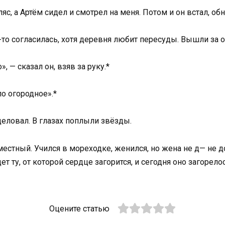
яс, а Артём сидел и смотрел на меня. Потом и он встал, обн
то согласилась, хотя деревня любит пересуды. Вышли за о
, — сказал он, взяв за руку.*
ло огородное».*
целовал. В глазах поплыли звёзды.
местный. Учился в мореходке, женился, но жена не д— не д
ет ту, от которой сердце загорится, и сегодня оно загорело
Оцените статью