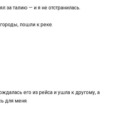
ял за талию — и я не отстранилась.
городы, пошли к реке.
ождалась его из рейса и ушла к другому, а
сь для меня.