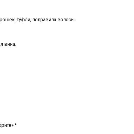
орошек, туфли, поправила волосы.
л вина.
арите».*