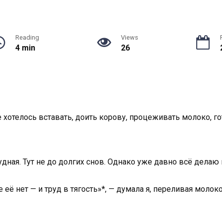
Reading
Views
4 min
26
е хотелось вставать, доить корову, процеживать молоко, го
дная. Тут не до долгих снов. Однако уже давно всё делаю н
е её нет — и труд в тягость»*, — думала я, переливая моло