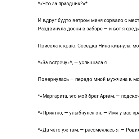
*«Что за праздник?»*
И вдруг будто ветром меня сорвало с мест
Раздвинула доски в заборе — и вот я среди
Присела к краю. Соседка Нина кивнула: мол
*«За встречу»*, — услышала я.
Повернулась — передо мной мужчина в мор
*«Маргарита, это мой брат Артём, — подско
*«Приятно, — улыбнулся он. — Имя у вас кр
*«Да чего уж там, — рассмеялась я. — Родил