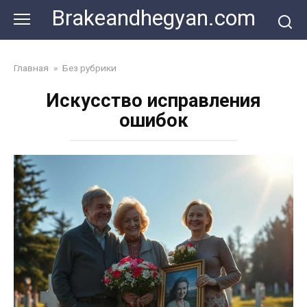
Skip
Brakeandhegyan.com
to
content
Главная
»
Без рубрики
Искусство исправления
ошибок