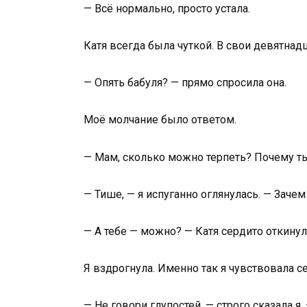
— Всё нормально, просто устала.
Катя всегда была чуткой. В свои девятна
— Опять бабуля? — прямо спросила она.
Моё молчание было ответом.
— Мам, сколько можно терпеть? Почему ты 
— Тише, — я испуганно оглянулась. — Заче
— А тебе — можно? — Катя сердито откинула
Я вздрогнула. Именно так я чувствовала с
— Не говори глупостей, — строго сказала я