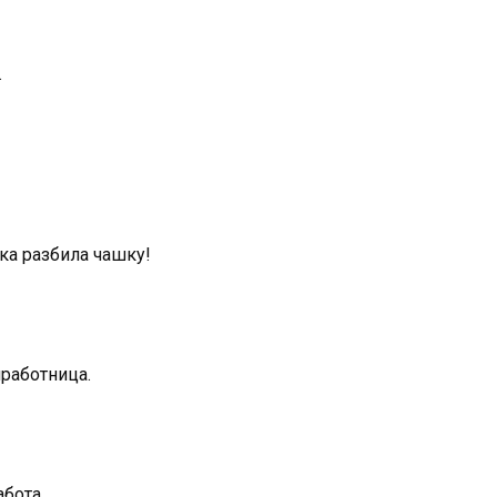
.
ка разбила чашку!
мработница.
абота.