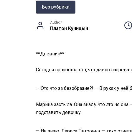
Без рубрики
Author
Платон Куницын
**Дневник**
Сегодня произошло то, что давно назревал
— Это что за безобразие?! — В руках у не
Марина застыла. Она знала, что это не она
подставить девочку.
— Не знаю, Лариса Петровна, — тихо ответи