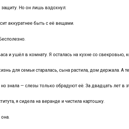
 защиту. Но он лишь вздохнул:
сит аккуратнее быть с её вещами.
 Бесполезно.
са и ушёл в комнату. Я осталась на кухне со свекровью, к
жизнь для семьи старалась, сына растила, дом держала. А т
, но знала — слезы только обрадуют её. За двадцать лет в 
титута, я сидела на веранде и чистила картошку.
 она.