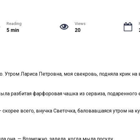
Reading
Views
5 min
20
о. Утром Лариса Петровна, моя свекровь, подняла крик на
ё была разбитая фарфоровая чашка из сервиза, подаренног
 — скорее всего, внучка Светочка, баловавшаяся утром на ку
ла она. — Возможно, задела, когда мыла посуду.