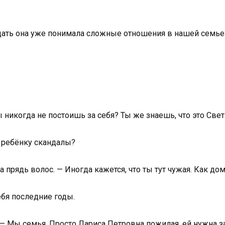
дцать она уже понимала сложные отношения в нашей семье
никогда не постоишь за себя? Ты же знаешь, что это Свет
м ребёнку скандалы?
 прядь волос. — Иногда кажется, что ты тут чужая. Как до
ебя последние годы.
. — Мы семья. Просто Лариса Петровна пожилая, ей нужна з