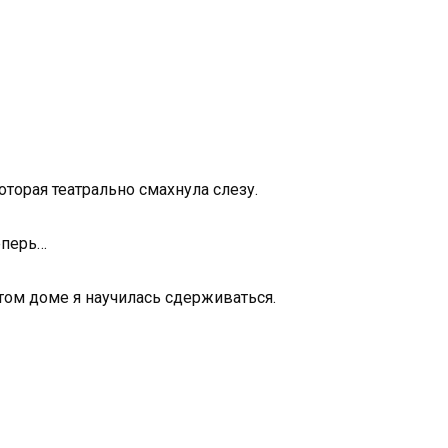
оторая театрально смахнула слезу.
еперь…
этом доме я научилась сдерживаться.