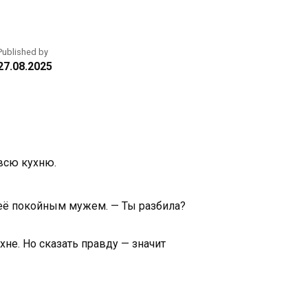
Published by
27.08.2025
 всю кухню.
о её покойным мужем. — Ты разбила?
хне. Но сказать правду — значит