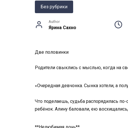
Без рубрики
Author
Ярина Сахно
Две половинки
Родители свыклись с мыслью, когда на све
«Очередная девчонка. Сынка хотели, а полу
Что поделаешь, судьба распорядилась по-с
ребёнок. Алину баловали, ею восхищались,
**Нелюбимая дочь**