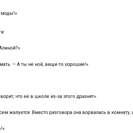
 моды!»
и:
 Алиной?»
 мать. — А ты не ной, вещи-то хорошие!»
рит, что её в школе из-за этого дразнят».
сем жалуется. Вместо разговора она ворвалась в комнату, с
ь!»