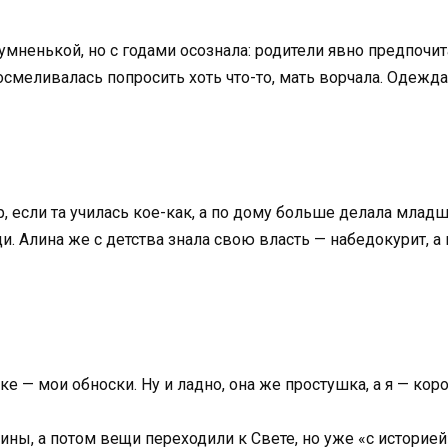
мненькой, но с годами осознала: родители явно предпочит
 осмеливалась попросить хоть что-то, мать ворчала. Одежда
, если та училась кое-как, а по дому больше делала млад
ди. Алина же с детства знала свою власть — набедокурит, а
е — мои обноски. Ну и ладно, она же простушка, а я — кор
ины, а потом вещи переходили к Свете, но уже «с историей