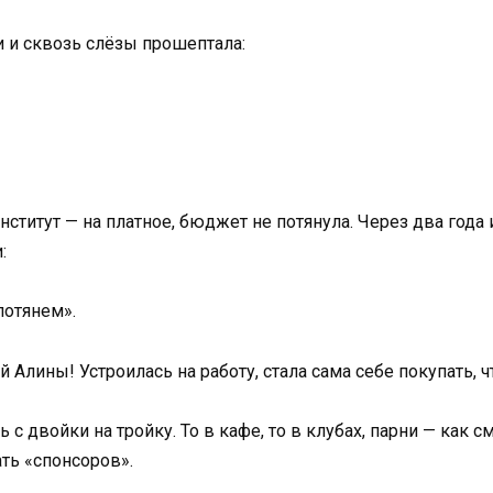
и и сквозь слёзы прошептала:
нститут — на платное, бюджет не потянула. Через два года
:
потянем».
Алины! Устроилась на работу, стала сама себе покупать, чт
 с двойки на тройку. То в кафе, то в клубах, парни — как 
ать «спонсоров».