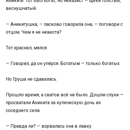
Аниките. Тот был богат, но неказист — щёки толстые,
веснушчатый.
— Аникитушка, — ласково говорила она, — поговори с
отцом. Чем я не невеста?
Тот краснел, мялся:
— Говорил, да он упёрся. Богатым — только богатых.
Но Груша не сдавалась.
Прошло время, а сватов всё не было. Дошли слухи —
просватали Аникита за купеческую дочь из
соседнего села.
— Правда ли? — ворвалась она в лавку.