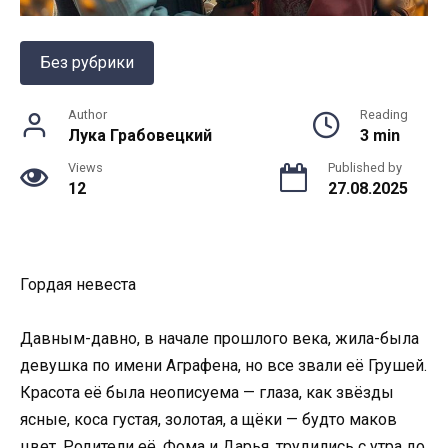
Без рубрики
Author
Reading
Лука Грабовецкий
3 min
Views
Published by
12
27.08.2025
Гордая невеста
Давным-давно, в начале прошлого века, жила-была
девушка по имени Аграфена, но все звали её Грушей.
Красота её была неописуема — глаза, как звёзды
ясные, коса густая, золотая, а щёки — будто маков
цвет. Родители её, Фома и Дарья, трудились с утра до