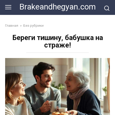
Skip
Brakeandhegyan.com
to
content
Главная
»
Без рубрики
Береги тишину, бабушка на
страже!