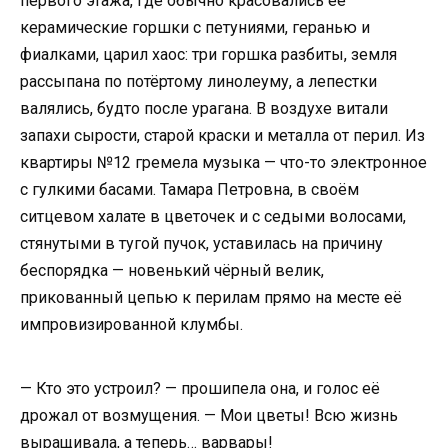
первого этажа, где обычно красовались её
керамические горшки с петуниями, геранью и
фиалками, царил хаос: три горшка разбиты, земля
рассыпана по потёртому линолеуму, а лепестки
валялись, будто после урагана. В воздухе витали
запахи сырости, старой краски и металла от перил. Из
квартиры №12 гремела музыка — что-то электронное
с гулкими басами. Тамара Петровна, в своём
ситцевом халате в цветочек и с седыми волосами,
стянутыми в тугой пучок, уставилась на причину
беспорядка — новенький чёрный велик,
прикованный цепью к перилам прямо на месте её
импровизированной клумбы.
— Кто это устроил? — прошипела она, и голос её
дрожал от возмущения. — Мои цветы! Всю жизнь
выращивала, а теперь… варвары!