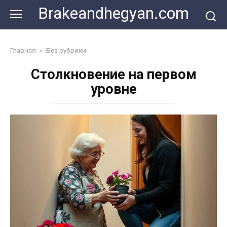
Skip
Brakeandhegyan.com
to
content
Главная
»
Без рубрики
Столкновение на первом
уровне