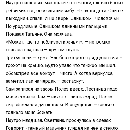
Наутро нашел их: махонькие отпечатки, словно босых
ребячьих ног, опоясавшие избу. Не наши дети. Они не
выходили, спали. И не зверь. Слишком… человечьи.
Но уродливые. Слишком длинными пальцами.
Показал Татьяне. Она молчала.
«Может, где-то поблизости живут», — негромко
сказала она, зная — кругом глушь.
Третья ночь — хуже. Час без второго тридцати ночи —
грохот на крыше. Будто упало что тяжкое. Вышел,
обсмотрел все вокруг — чисто. А когда вернулся,
заметил: лаз на чердак — распахнут.
Сам запирал на засов. Полез вверх. Лестница подо
мной стонала. Там — никого… лишь смрад. Пахло
сырой землей да тлением. И ощущение — словно
толкало меня бежать.
Наутро младшая, Светлана, проснулась в слезах.
Говорит, «темный мальчик» глядел на нее в стекло.