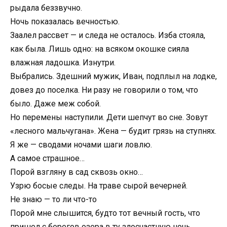
рыдала беззвучно.
Ночь показалась вечностью.
Заалел рассвет — и следа не осталось. Изба стояла,
как была. Лишь одно: на всяком окошке сияла
влажная ладошка. Изнутри.
Выбрались. Здешний мужик, Иван, подплыл на лодке,
довез до поселка. Ни разу не говорили о том, что
было. Даже меж собой.
Но перемены наступили. Дети шепчут во сне. Зовут
«лесного мальчугана». Жена — будит грязь на ступнях.
Я же — сводами ночами шаги ловлю.
А самое страшное…
Порой взгляну в сад сквозь окно…
Узрю босые следы. На траве сырой вечерней.
Не знаю — то ли что-то
Порой мне слышится, будто тот вечный гость, что
пришел с берегов озера в ту злосчастную ночь,