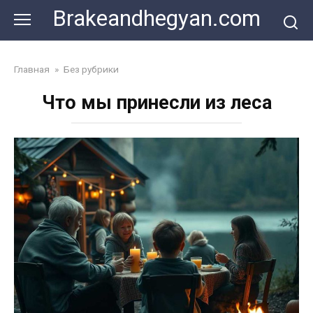
Skip
Brakeandhegyan.com
to
content
Главная
»
Без рубрики
Что мы принесли из леса