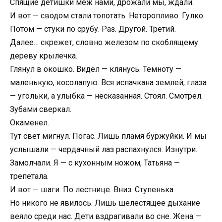
Спящие детишки меж нами, дрожали мы, ждали.
И вот — сводом стали топотать. Неторопливо. Гулко.
Потом — стуки по срубу. Раз. Другой. Третий.
Далее… скрежет, словно железом по скоблящему
дереву крылечка.
Глянул в окошко. Видел — клянусь. Темноту —
маленькую, косолапую. Вся испачкана землей, глаза
— угольки, а улыбка — несказанная. Стоял. Смотрел.
Зубами сверкал.
Окаменел.
Тут свет мигнул. Погас. Лишь пламя буржуйки. И мы
услышали — чердачный лаз распахнулся. Изнутри.
Замолчали. Я — с кухонным ножом, Татьяна —
трепетала.
И вот — шаги. По лестнице. Вниз. Ступенька.
Но никого не явилось. Лишь шелестящее дыхание
веяло среди нас. Дети вздрагивали во сне. Жена —