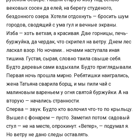
вековых сосен да елей, на берегу студеного,
бездонного озера. Хотели отдохнуть — бросить шум
городов, сводящий с ума гул и вечные экраны.
Изба — хоть ветхая, а красивая. Две горницы, печь-
буржуйка, да чердак, что скрипел на ветру. Днем лес
ласкал взор. Но ночами… ночами наступала иная
тишина. Густая, сырая, словно таила свыше себя.
Будто деревья сами вздыхали. Будто приглядывали.
Первая ночь прошла мирно. Ребятишки наигрались,
жена Татьяна сварила борщ, и мы пили чай с
малиновым вареньем у огня святой буржуйки. А на
вторую — начались странности.
Сперва — звук. Будто кто волочил что-то по крыльцу.
Вышел с фонарем — пусто. Заметил потом: садовый
стул — не на месте, опрокинут. «Ветер», — подумал я.
Но ветру не дано следы оставлять.