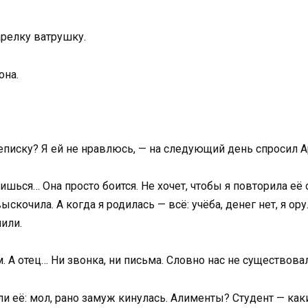
арелку ватрушку.
она.
еписку? Я ей не нравлюсь, — на следующий день спросил А
авишься… Она просто боится. Не хочет, чтобы я повторила её
скочила. А когда я родилась — всё: учёба, денег нет, я ор
нили.
м. А отец… Ни звонка, ни письма. Словно нас не существова
 её: мол, рано замуж кинулась. Алименты? Студент — каки