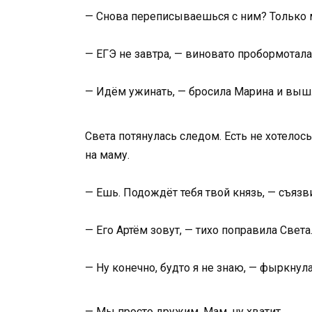
— Снова переписываешься с ним? Только м
— ЕГЭ не завтра, — виновато пробормотал
— Идём ужинать, — бросила Марина и выш
Света потянулась следом. Есть не хотелос
на маму.
— Ешь. Подождёт тебя твой князь, — съязв
— Его Артём зовут, — тихо поправила Света
— Ну конечно, будто я не знаю, — фыркнул
— Мы просто дружим. Мам, ну хватит…