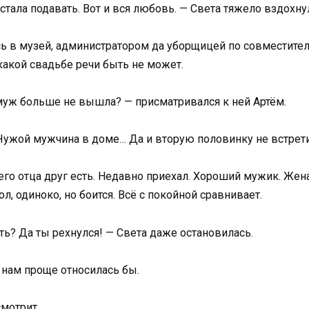
стала подавать. Вот и вся любовь. — Света тяжело вздохну
сь в музей, администратором да уборщицей по совместительс
 какой свадьбе речи быть не может.
амуж больше не вышла? — присматривался к ней Артём.
 Чужой мужчина в доме… Да и вторую половинку не встрети
оего отца друг есть. Недавно приехал. Хороший мужик. Жен
л, одиноко, но боится. Всё с покойной сравнивает.
ть? Да ты рехнулся! — Света даже остановилась.
к нам проще относилась бы.
мотрит.