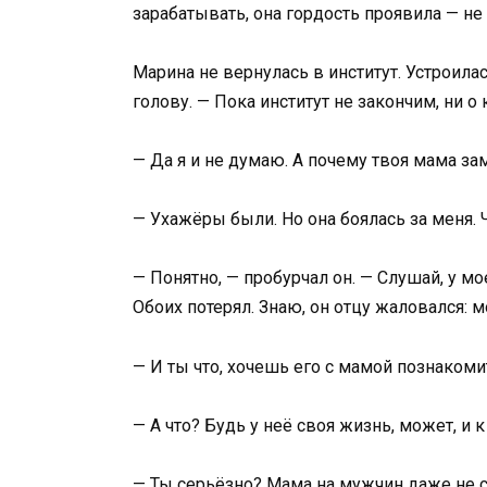
зарабатывать, она гордость проявила — не 
Марина не вернулась в институт. Устроила
голову. — Пока институт не закончим, ни о
— Да я и не думаю. А почему твоя мама з
— Ухажёры были. Но она боялась за меня.
— Понятно, — пробурчал он. — Слушай, у м
Обоих потерял. Знаю, он отцу жаловался: мо
— И ты что, хочешь его с мамой познакоми
— А что? Будь у неё своя жизнь, может, и 
— Ты серьёзно? Мама на мужчин даже не с