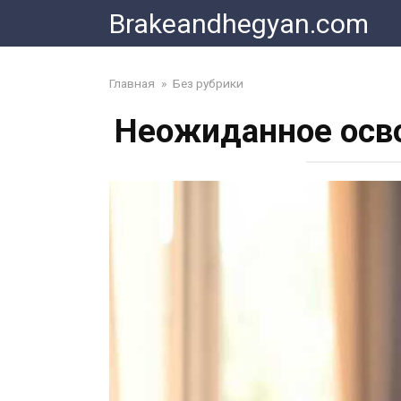
Skip
Brakeandhegyan.com
to
content
Главная
»
Без рубрики
Неожиданное осво