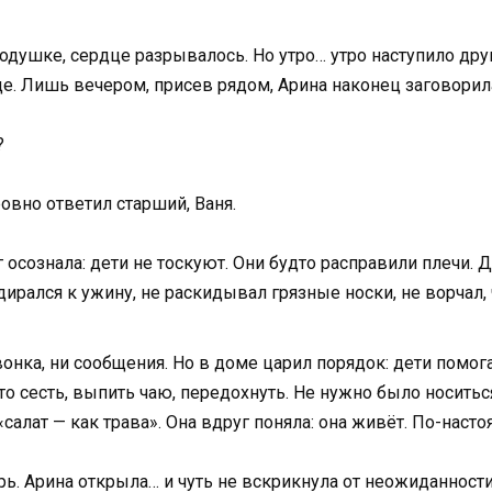
одушке, сердце разрывалось. Но утро… утро наступило дру
тце. Лишь вечером, присев рядом, Арина наконец заговорил
?
ровно ответил старший, Ваня.
 осознала: дети не тоскуют. Они будто расправили плечи. 
ирался к ужину, не раскидывал грязные носки, не ворчал,
онка, ни сообщения. Но в доме царил порядок: дети помога
о сесть, выпить чаю, передохнуть. Не нужно было носиться
«салат — как трава». Она вдруг поняла: она живёт. По-наст
ерь. Арина открыла… и чуть не вскрикнула от неожиданности