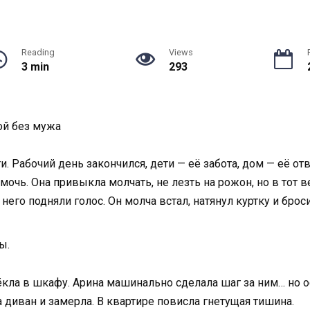
Reading
Views
3 min
293
ой без мужа
и. Рабочий день закончился, дети — её забота, дом — её от
мочь. Она привыкла молчать, не лезть на рожон, но в тот 
 него подняли голос. Он молча встал, натянул куртку и бро
ы.
ёкла в шкафу. Арина машинально сделала шаг за ним… но ос
а диван и замерла. В квартире повисла гнетущая тишина.