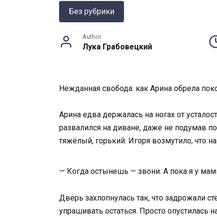
Без рубрики
Author
Лука Грабовецкий
Нежданная свобода: как Арина обрела пок
Арина едва держалась на ногах от усталост
развалился на диване, даже не подумав по
тяжёлый, горький. Игоря возмутило, что на
— Когда остынешь — звони. А пока я у мам
Дверь захлопнулась так, что задрожали ст
упрашивать остаться. Просто опустилась н