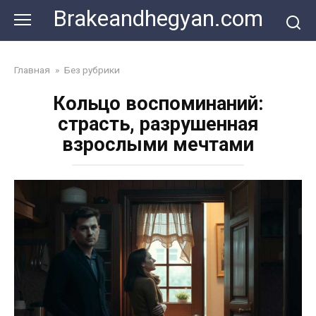
Skip
Brakeandhegyan.com
to
content
Главная
»
Без рубрики
Кольцо воспоминаний:
страсть, разрушенная
взрослыми мечтами