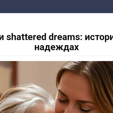
и shattered dreams: истор
надеждах