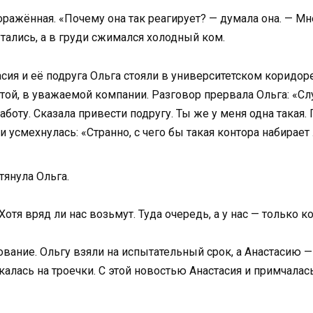
поражённая. «Почему она так реагирует? — думала она. — 
тались, а в груди сжимался холодный ком.
асия и её подруга Ольга стояли в университетском коридор
атой, в уважаемой компании. Разговор прервала Ольга: «Сл
боту. Сказала привести подругу. Ты же у меня одна такая.
и усмехнулась: «Странно, с чего бы такая контора набирае
тянула Ольга.
отя вряд ли нас возьмут. Туда очередь, а у нас — только ко
вание. Ольгу взяли на испытательный срок, а Анастасию — с
алась на троечки. С этой новостью Анастасия и примчалась