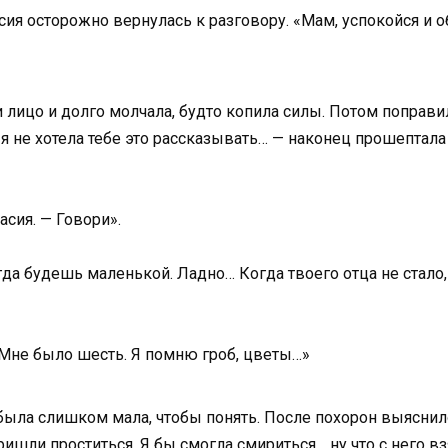
сия осторожно вернулась к разговору. «Мам, успокойся и о
 лицо и долго молчала, будто копила силы. Потом поправи
 я не хотела тебе это рассказывать… — наконец прошептала
асия. — Говори».
гда будешь маленькой. Ладно… Когда твоего отца не стало
 Мне было шесть. Я помню гроб, цветы…»
была слишком мала, чтобы понять. После похорон выяснилос
шли проститься. Я бы смогла смириться… ну что с него взя