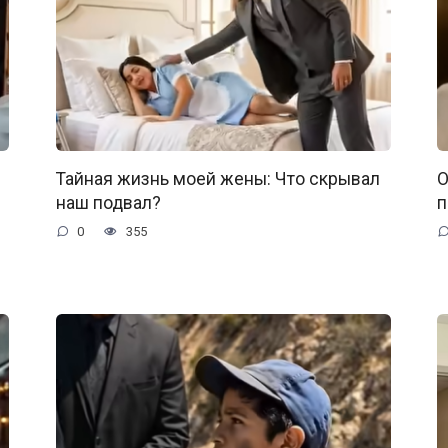
Тайная жизнь моей жены: Что скрывал
О
наш подвал?
п
0
355