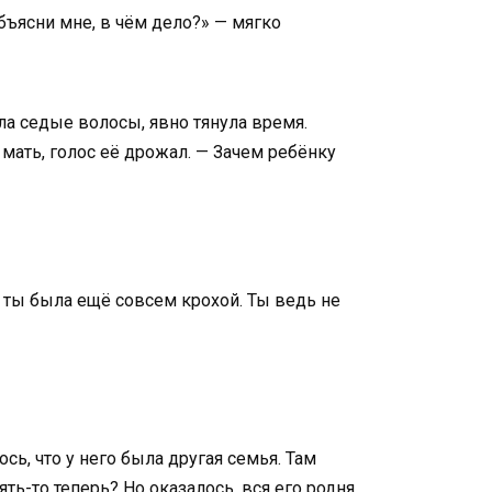
бъясни мне, в чём дело?» — мягко
ла седые волосы, явно тянула время.
 мать, голос её дрожал. — Зачем ребёнку
, ты была ещё совсем крохой. Ты ведь не
ь, что у него была другая семья. Там
ть-то теперь? Но оказалось, вся его родня