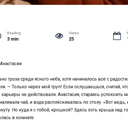
Reading
Views
3 min
25
 Анастасии
о гроза среди ясного неба, хотя начиналось всё с радости.
гли. — Только через мой труп! Если ослушаешься, считай, ч
карьеры не действовали. Анастасия, стараясь успокоить ма
наливала чай, и вода расплёскивалась по столу. «Вот ведь
ркуту. Но куда я с тобой, крошкой? Здесь хоть крыша над 
ылась в комнате.