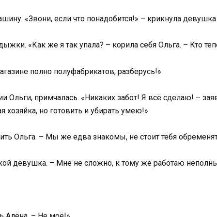
ину. «Звони, если что понадобится!» – крикнула девушка
ыжки. «Как же я так упала? – корила себя Ольга. – Кто теп
магазине полно полуфабрикатов, разберусь!»
ии Ольги, примчалась. «Никаких забот! Я всё сделаю! – заяв
ая хозяйка, но готовить и убирать умею!»
зить Ольга. – Мы же едва знакомы, не стоит тебя обременят
укой девушка. – Мне не сложно, к тому же работаю неполн
ь Алёна. – Не моё!»