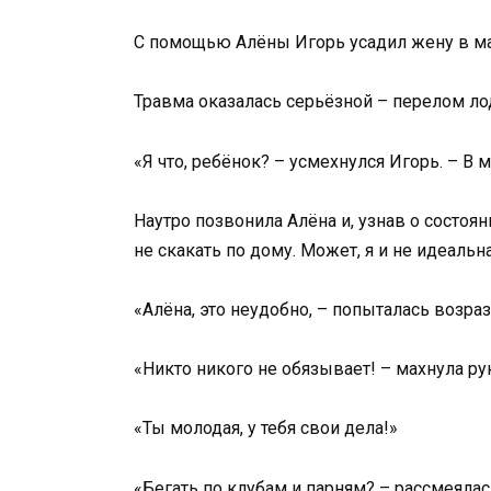
С помощью Алёны Игорь усадил жену в маш
Травма оказалась серьёзной – перелом лод
«Я что, ребёнок? – усмехнулся Игорь. – В 
Наутро позвонила Алёна и, узнав о состоян
не скакать по дому. Может, я и не идеальн
«Алёна, это неудобно, – попыталась возра
«Никто никого не обязывает! – махнула р
«Ты молодая, у тебя свои дела!»
«Бегать по клубам и парням? – рассмеялас