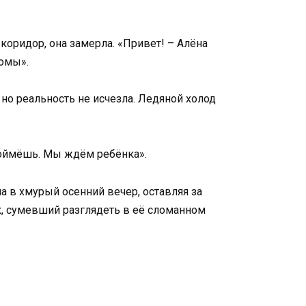
 коридор, она замерла. «Привет! – Алёна
комы».
, но реальность не исчезла. Ледяной холод
 поймёшь. Мы ждём ребёнка».
а в хмурый осенний вечер, оставляя за
к, сумевший разглядеть в её сломанном