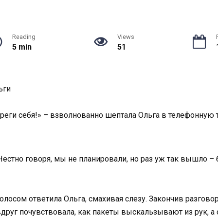
Reading
Views
5 min
51
ьги
Береги себя!» – взволнованно шептала Ольга в телефонную т
 Честно говоря, мы не планировали, но раз уж так вышло –
лосом ответила Ольга, смахивая слезу. Закончив разговор
друг почувствовала, как пакеты выскальзывают из рук, а с