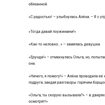
обязанной.
«С радостью! – улыбнулась Алёна. – Я с утр
«Тогда давай поужинаем!»
«Как-то неловко…» – замялась девушка.
«Ерунда!» – отмахнулась Ольга, но, попыта
она.
«Ничего, я помогу!» – Алёна проводила её
подруги, заедая разговоры горячим борщо
«Ольга, ты скорую вызывала?» – в дверях 
осмотрят!»