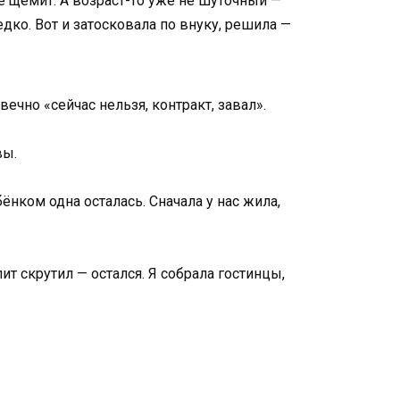
це щемит. А возраст-то уже не шуточный —
дко. Вот и затосковала по внуку, решила —
вечно «сейчас нельзя, контракт, завал».
вы.
ёнком одна осталась. Сначала у нас жила,
ит скрутил — остался. Я собрала гостинцы,