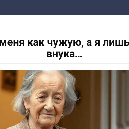
меня как чужую, а я лиш
внука…