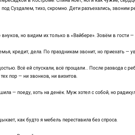
с пересадкой в Костроме. Спина ноет, ноги как чужие, серд
од Суздалем, тихо, скромно. Дети разъехались, звоним ре
 внуков, но видим их только в «Вайбере». Зовём в гости — 
емья, кредит, дела. По праздникам звонит, но приехать — у
остью. Всё ей спускали, всё прощали… После развода с реб
тех пор — ни звонков, ни визитов.
шила — поеду, хоть на денёк. Муж хотел с собой, но радикул
цыкает, как будто я мебель переставила без спроса.