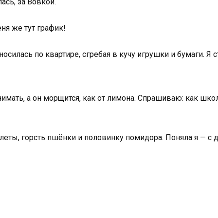
ась, за Вовкой.
ня же тут график!
силась по квартире, сгребая в кучу игрушки и бумаги. Я с
имать, а он морщится, как от лимона. Спрашиваю: как школ
тлеты, горсть пшёнки и половинку помидора. Поняла я — с 