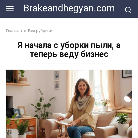
Skip
Brakeandhegyan.com
to
content
Главная
»
Без рубрики
Я начала с уборки пыли, а
теперь веду бизнес