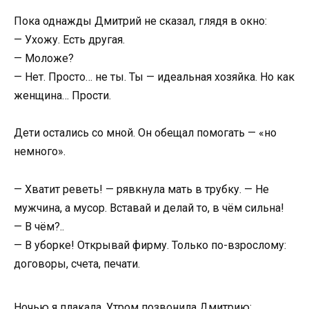
Пока однажды Дмитрий не сказал, глядя в окно:
— Ухожу. Есть другая.
— Моложе?
— Нет. Просто… не ты. Ты — идеальная хозяйка. Но как
женщина… Прости.
Дети остались со мной. Он обещал помогать — «но
немного».
— Хватит реветь! — рявкнула мать в трубку. — Не
мужчина, а мусор. Вставай и делай то, в чём сильна!
— В чём?..
— В уборке! Открывай фирму. Только по-взрослому:
договоры, счета, печати.
Ночью я плакала. Утром позвонила Дмитрию: