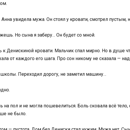
ом.
ы Анна увидела мужа. Он стоял у кровати, смотрел пустым
ожешь. Но сына я заберу… Он будет со мной.
 к Денискиной кровати. Мальчик спал мирно. Но в душе что
ожала от каждого его шага. Про сон никому не сказала — над
 школы. Переходил дорогу, не заметил машину…
здно.
сь на пол и не могла пошевелиться. Боль сковала всё тело
ьше не было.
ом — пустота. Дом без Дениски стал чужим. Мужа нет. Сын