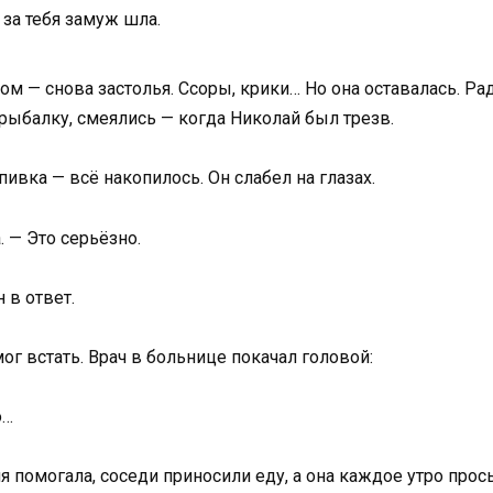
 за тебя замуж шла.
м — снова застолья. Ссоры, крики… Но она оставалась. Ра
рыбалку, смеялись — когда Николай был трезв.
ивка — всё накопилось. Он слабел на глазах.
. — Это серьёзно.
 в ответ.
мог встать. Врач в больнице покачал головой:
о…
я помогала, соседи приносили еду, а она каждое утро про