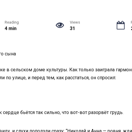
Reading
Views
4 min
31
го сына
е в сельском доме культуры. Как только заиграла гармонь
 по улице, и перед тем, как расстаться, он спросил:
 сердце бьётся так сильно, что вот-вот разорвёт грудь.
виду, и слухи поползли сразу: “Николай и Анна — ровня, жди