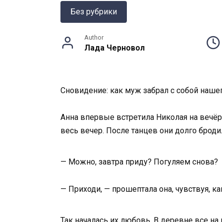
Без рубрики
Author
Лада Черновол
Сновидение: как муж забрал с собой наше
Анна впервые встретила Николая на вечёрк
весь вечер. После танцев они долго бродили
— Можно, завтра приду? Погуляем снова?
— Приходи, — прошептала она, чувствуя, как
Так началась их любовь. В деревне все на 