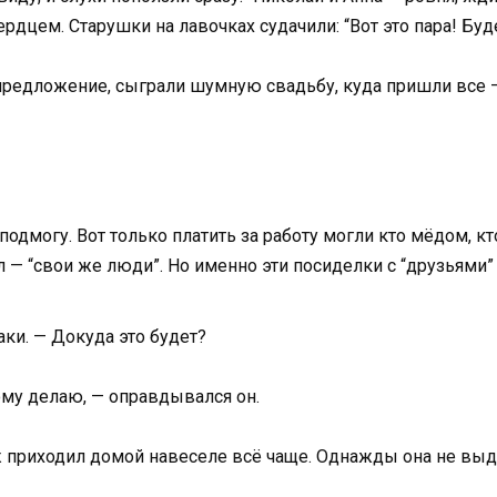
рдцем. Старушки на лавочках судачили: “Вот это пара! Буд
 предложение, сыграли шумную свадьбу, куда пришли все —
 подмогу. Вот только платить за работу могли кто мёдом, к
ал — “свои же люди”. Но именно эти посиделки с “друзьями”
аки. — Докуда это будет?
ому делаю, — оправдывался он.
уж приходил домой навеселе всё чаще. Однажды она не вы