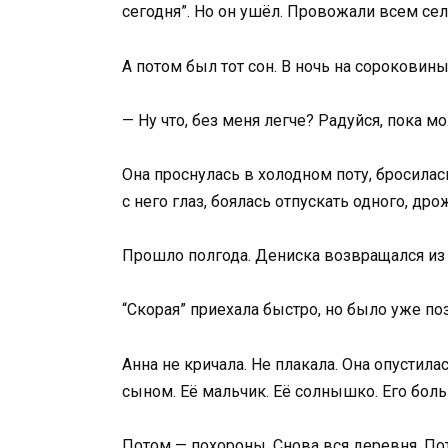
сегодня”. Но он ушёл. Провожали всем сел
А потом был тот сон. В ночь на сороковин
— Ну что, без меня легче? Радуйся, пока м
Она проснулась в холодном поту, бросилась
с него глаз, боялась отпускать одного, др
Прошло полгода. Дениска возвращался из
“Скорая” приехала быстро, но было уже по
Анна не кричала. Не плакала. Она опустила
сыном. Её мальчик. Её солнышко. Его бол
Потом — похороны. Снова вся деревня. Пот