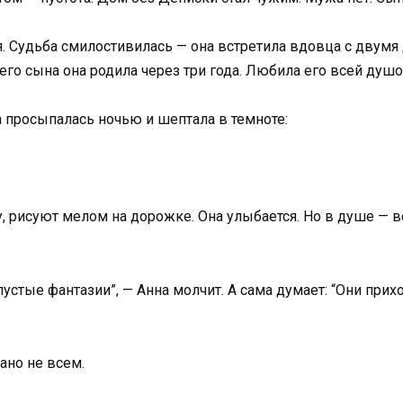
я. Судьба смилостивилась — она встретила вдовца с двумя
го сына она родила через три года. Любила его всей душой
а просыпалась ночью и шептала в темноте:
, рисуют мелом на дорожке. Она улыбается. Но в душе — вс
 пустые фантазии”, — Анна молчит. А сама думает: “Они при
ано не всем.