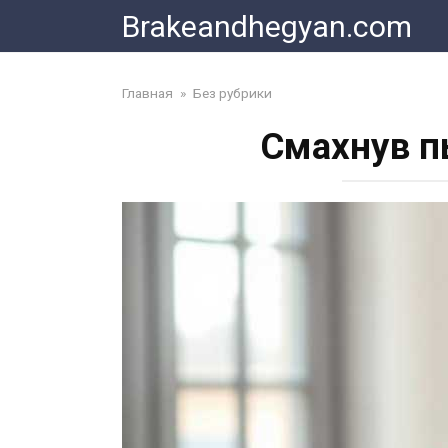
Skip
Brakeandhegyan.com
to
content
Главная
»
Без рубрики
Смахнув п