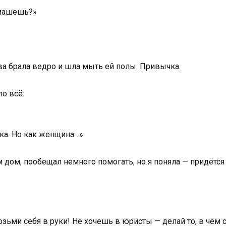
 машешь?»
ва брала ведро и шла мыть ей полы. Привычка.
ло всё:
йка. Но как женщина…»
 дом, пообещал немного помогать, но я поняла — придётся
озьми себя в руки! Не хочешь в юристы — делай то, в чём 