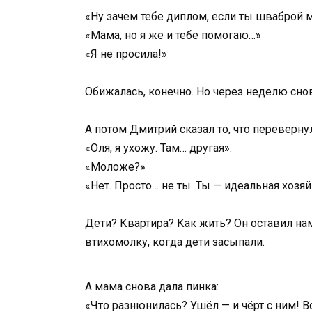
«Ну зачем тебе диплом, если ты шваброй
«Мама, но я же и тебе помогаю…»
«Я не просила!»
Обижалась, конечно. Но через неделю сно
А потом Дмитрий сказал то, что переверну
«Оля, я ухожу. Там… другая».
«Моложе?»
«Нет. Просто… не ты. Ты — идеальная хозя
Дети? Квартира? Как жить? Он оставил нам
втихомолку, когда дети засыпали.
А мама снова дала пинка:
«Что разнюнилась? Ушёл — и чёрт с ним! В