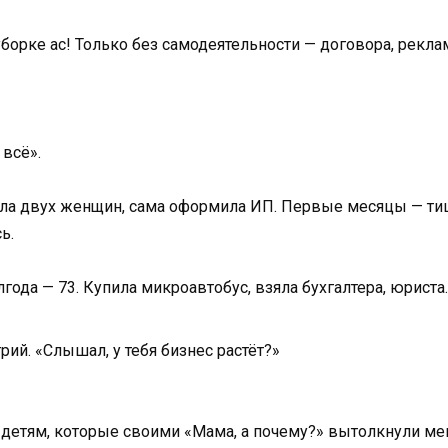
орке ас! Только без самодеятельности — договора, реклама
 всё».
яла двух женщин, сама оформила ИП. Первые месяцы — тиш
ь.
года — 73. Купила микроавтобус, взяла бухгалтера, юриста.
рий. «Слышал, у тебя бизнес растёт?»
е детям, которые своими «Мама, а почему?» вытолкнули ме