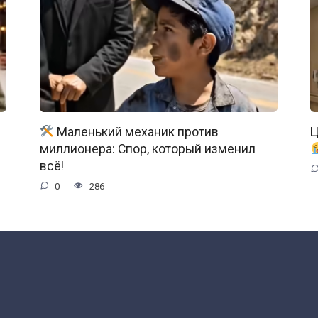
Маленький механик против
Ц
миллионера: Спор, который изменил
всё!
0
286