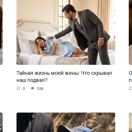
Тайная жизнь моей жены: Что скрывал
О
наш подвал?
п
0
356