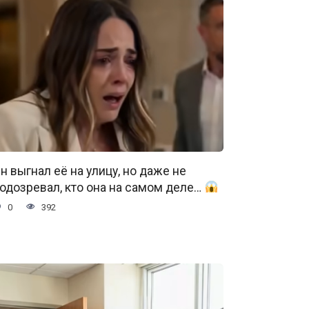
н выгнал её на улицу, но даже не
одозревал, кто она на самом деле…
0
392