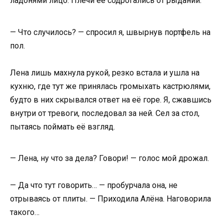
ладонями лицо. Плечи её содрогались от рыданий.
— Что случилось? — спросил я, швырнув портфель на
пол.
Лена лишь махнула рукой, резко встала и ушла на
кухню, где тут же принялась громыхать кастрюлями,
будто в них скрывался ответ на её горе. Я, сжавшись
внутри от тревоги, последовал за ней. Сел за стол,
пытаясь поймать её взгляд.
— Лена, ну что за дела? Говори! — голос мой дрожал.
— Да что тут говорить… — пробурчала она, не
отрываясь от плиты. — Приходила Алёна. Наговорила
такого…