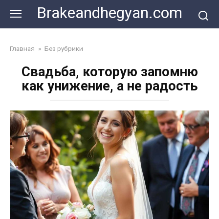
Skip
Brakeandhegyan.com
to
content
Главная
»
Без рубрики
Свадьба, которую запомню
как унижение, а не радость