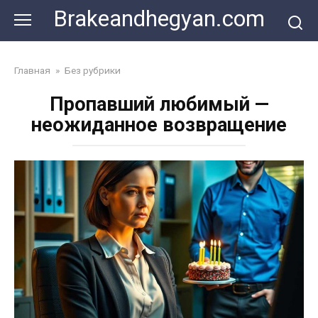
Skip
Brakeandhegyan.com
to
content
Главная
»
Без рубрики
Пропавший любимый —
неожиданное возвращение