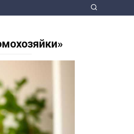
омохозяйки»