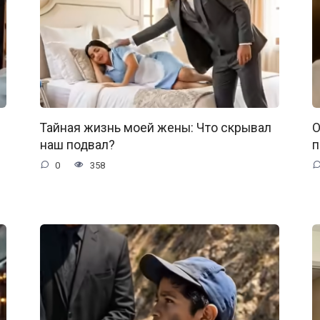
Тайная жизнь моей жены: Что скрывал
О
наш подвал?
п
0
358