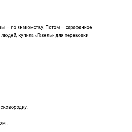
азы — по знакомству. Потом — сарафанное
а людей, купила «Газель» для перевозки
 сковородку.
ком…