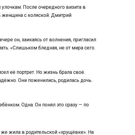
 улочкам. После очередного визита в
ь женщина с коляской. Дмитрий
ечере он, заикаясь от волнения, пригласил
мать. «Слишьком бледная, не от мира сего.
сел её портрет. Но жизнь брала своё.
адёжно. Они поженились, родилась дочь.
ебёнком. Одна. Он понял это сразу — по
к же жила в родительской «хрущёвке». На