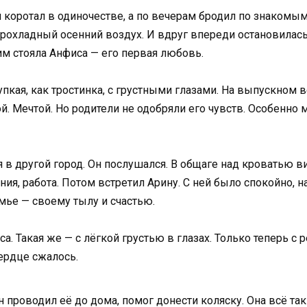
 коротал в одиночестве, а по вечерам бродил по знакомым
рохладный осенний воздух. И вдруг впереди остановилас
им стояла Анфиса — его первая любовь.
пкая, как тростинка, с грустными глазами. На выпускном в
й. Мечтой. Но родители не одобряли его чувств. Особенно 
 в другой город. Он послушался. В общаге над кроватью ви
я, работа. Потом встретил Арину. С ней было спокойно, н
мье — своему тылу и счастью.
а. Такая же — с лёгкой грустью в глазах. Только теперь с р
Сердце сжалось.
Он проводил её до дома, помог донести коляску. Она всё та