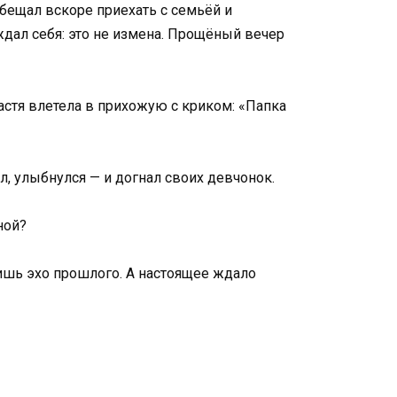
обещал вскоре приехать с семьёй и
еждал себя: это не измена. Прощёный вечер
астя влетела в прихожую с криком: «Папка
л, улыбнулся — и догнал своих девчонок.
ной?
 лишь эхо прошлого. А настоящее ждало