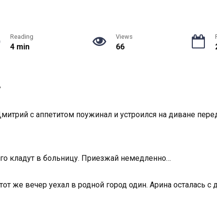
Reading
Views
4 min
66
у
митрий с аппетитом поужинал и устроился на диване перед
 Его кладут в больницу. Приезжай немедленно…
от же вечер уехал в родной город один. Арина осталась с 