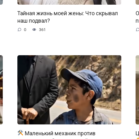
Тайная жизнь моей жены: Что скрывал
О
наш подвал?
п
0
361
Маленький механик против
Ц