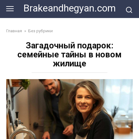
Skip
Brakeandhegyan.com
to
content
Главная
»
Без рубрики
Загадочный подарок:
семейные тайны в новом
жилище