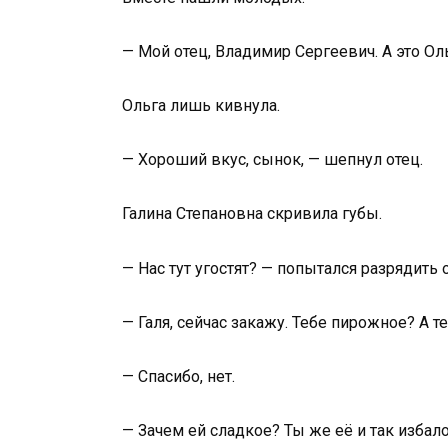
— Мой отец, Владимир Сергеевич. А это Ол
Ольга лишь кивнула.
— Хороший вкус, сынок, — шепнул отец.
Галина Степановна скривила губы.
— Нас тут угостят? — попытался разрядить
— Галя, сейчас закажу. Тебе пирожное? А т
— Спасибо, нет.
— Зачем ей сладкое? Ты же её и так избал