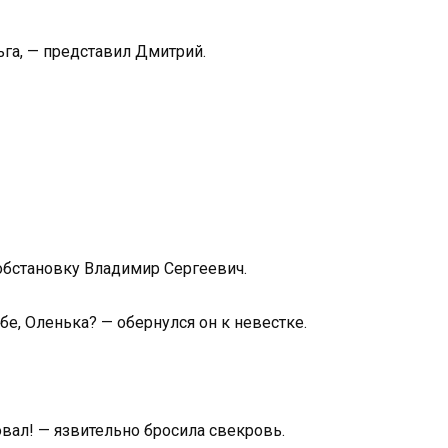
ьга, — представил Дмитрий.
 обстановку Владимир Сергеевич.
ебе, Оленька? — обернулся он к невестке.
овал! — язвительно бросила свекровь.