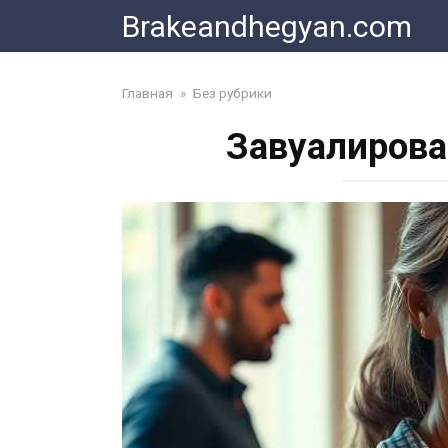
Skip
Brakeandhegyan.com
to
content
Главная
»
Без рубрики
Завуалирова