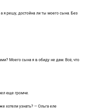
 я решу, достойна ли ты моего сына. Без
и? Моего сына я в обиду не дам. Всё, что
нел еще громче.
же хотели узнать? — Ольга еле