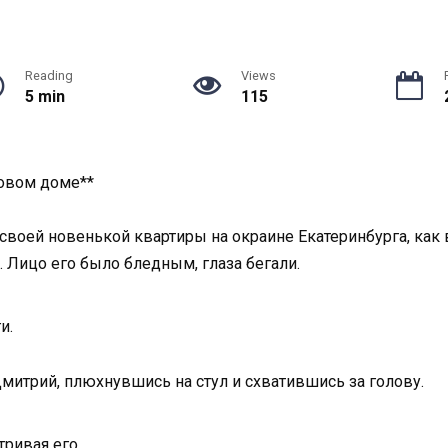
Reading
Views
5 min
115
новом доме**
своей новенькой квартиры на окраине Екатеринбурга, как 
. Лицо его было бледным, глаза бегали.
и.
итрий, плюхнувшись на стул и схватившись за голову.
тривая его.