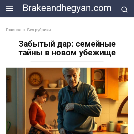
Skip
Brakeandhegyan.com
to
content
Главная
»
Без рубрики
Забытый дар: семейные
тайны в новом убежище