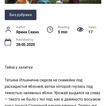
Без рубрики
Author
Reading
Views
Ярина Сахно
5 min
17
Published by
28.05.2025
Тайна у калитки
Татьяна Ильинична сидела на скамейке под
раскидистой яблоней, ветви которой гнулись под
тяжестью наливных яблок. Урожай выдался на славу
— такого не было с тех пор, как в девяносто восьмом
она с дочкой Светланой варила варенье. Теперь же