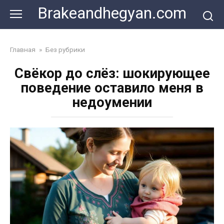
Skip
Brakeandhegyan.com
to
content
Главная
»
Без рубрики
Свёкор до слёз: шокирующее
поведение оставило меня в
недоумении