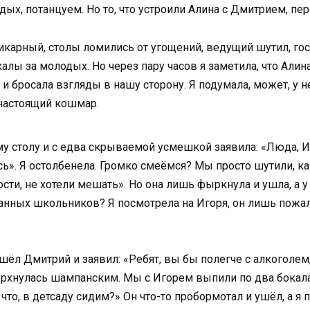
х, потанцуем. Но то, что устроили Алина с Дмитрием, пере
икарный, столы ломились от угощений, ведущий шутил, гос
лы за молодых. Но через пару часов я заметила, что Алина
 бросала взгляды в нашу сторону. Я подумала, может, у н
 настоящий кошмар.
 столу и с едва скрываемой усмешкой заявила: «Люда, Иг
». Я остолбенела. Громко смеёмся? Мы просто шутили, ка
ости, не хотели мешать». Но она лишь фыркнула и ушла, а у
итанных школьников? Я посмотрела на Игоря, он лишь пожа
ошёл Дмитрий и заявил: «Ребят, вы бы полегче с алкоголем
ерхнулась шампанским. Мы с Игорем выпили по два бокала,
что, в детсаду сидим?» Он что-то пробормотал и ушёл, а я 