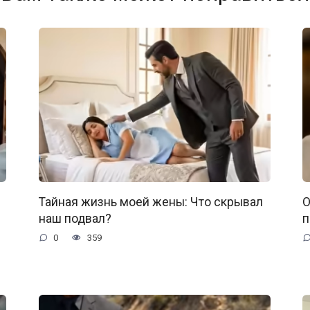
Тайная жизнь моей жены: Что скрывал
О
наш подвал?
п
0
359