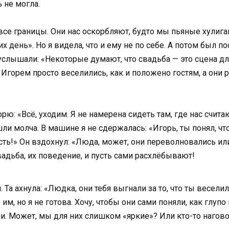
ь не могла.
се границы. Они нас оскорбляют, будто мы пьяные хулиган
их день». Но я видела, что и ему не по себе. А потом был п
услышали: «Некоторые думают, что свадьба — это сцена д
 Игорем просто веселились, как и положено гостям, а они
рю: «Всё, уходим. Я не намерена сидеть там, где нас счита
и молча. В машине я не сдержалась: «Игорь, ты понял, что
сть!» Он вздохнул: «Люда, может, они переволновались ил
свадьба, их поведение, и пусть сами расхлёбывают!
Та ахнула: «Людка, они тебя выгнали за то, что ты весели
им, но я не готова. Хочу, чтобы они сами поняли, как глу
и. Может, мы для них слишком «яркие»? Или кто-то нагово