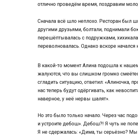
отлично проведём время, поздравим молоды
Сначала всё шло неплохо. Ресторан был ш
другими друзьями, болтали, поднимали бока
перешёптывалась с подружками, хихикала и
переволновалась. Однако вскоре начался
В какой-то момент Алина подошла к нашему
жалуются, что вы слишком громко смеётесь
сгладить ситуацию, ответил: «Алиночка, пр
нас теперь будут одёргивать, как невосп
наверное, у неё нервы шалят».
Но это было только начало. Через час под
и устроите дебош». Дебош?! Я чуть не поп
Я не сдержалась: «Дима, ты серьёзно? Мы 