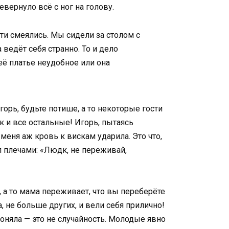
вернуло всё с ног на голову.
ти смеялись. Мы сидели за столом с
 ведёт себя странно. То и дело
её платье неудобное или она
орь, будьте потише, а то некоторые гости
к и все остальные! Игорь, пытаясь
 меня аж кровь к вискам ударила. Это что,
л плечами: «Людк, не переживай,
, а то мама переживает, что вы переберёте
 не больше других, и вели себя прилично!
поняла — это не случайность. Молодые явно