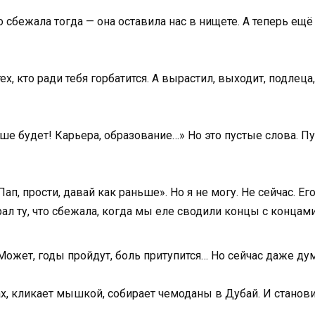
о сбежала тогда — она оставила нас в нищете. А теперь ещ
ех, кто ради тебя горбатится. А вырастил, выходит, подле
чше будет! Карьера, образование…» Но это пустые слова. 
п, прости, давай как раньше». Но я не могу. Не сейчас. Его
рал ту, что сбежала, когда мы еле сводили концы с концами
 Может, годы пройдут, боль притупится… Но сейчас даже д
ах, кликает мышкой, собирает чемоданы в Дубай. И станов