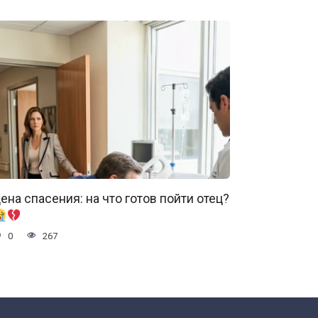
ена спасения: на что готов пойти отец?
0
267