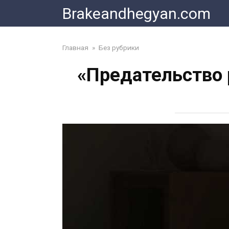
Skip
Brakeandhegyan.com
to
content
Главная
»
Без рубрики
«Предательство 