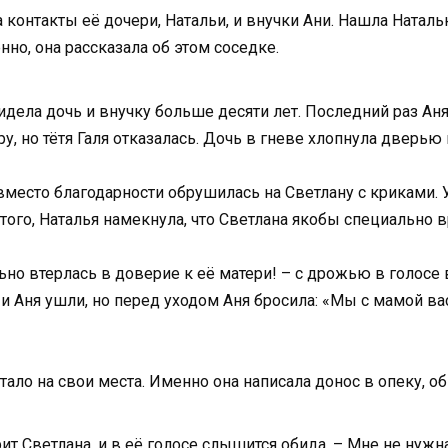
а контакты её дочери, Натальи, и внучки Ани. Нашла Наталь
нно, она рассказала об этом соседке.
е видела дочь и внучку больше десяти лет. Последний раз А
у, но тётя Галя отказалась. Дочь в гневе хлопнула дверью 
место благодарности обрушилась на Светлану с криками. У
ого, Наталья намекнула, что Светлана якобы специально в
ально втерлась в доверие к её матери! – с дрожью в голос
я и Аня ушли, но перед уходом Аня бросила: «Мы с мамой 
тало на свои места. Именно она написала донос в опеку, о
рит Светлана, и в её голосе слышится обида. – Мне не нужн