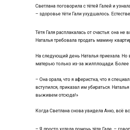
Светлана поговорила с тётей Галей и узнал
– здоровье тёти Гали ухудшалось. Естестве
Тётя Галя расплакалась от счастья: она н
Наталья требовала продать мамину квартир
На следующий день Наталья приехала. Но в
матерью только из-за жилплощади. Более т
– Она орала, что я аферистка, что я специ
вступился, приказал им убираться. Наталь
выживем отсюда!»
Когда Светлана снова увидела Аню, всё вс
– Я просто хотела помочь тёте Гале, – гово