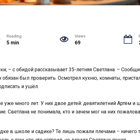
Reading
Views
5 min
69
ки, – с обидой рассказывает 35-летняя Светлана. – Сообщи
н обязан был проверить. Осмотрел кухню, комнаты, приста
дписать и ушёл.
 уже много лет. У них двое детей: девятилетний Артём и
ие. Светлана не понимала, кто и зачем мог на них пожалова
ядке в школе и садике? Те лишь пожали плечами – ничего 
ль о том, кто это устроил, не давала Светлане покоя.