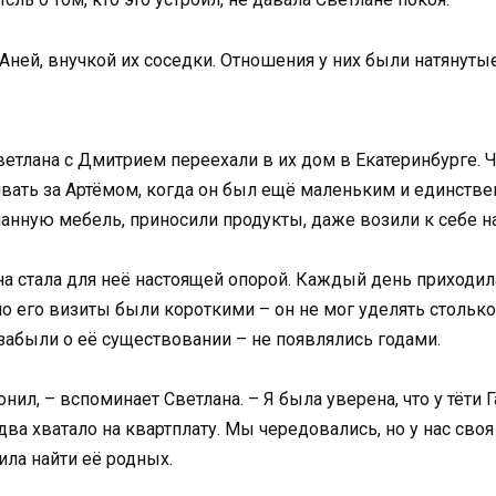
Аней, внучкой их соседки. Отношения у них были натянутые:
Светлана с Дмитрием переехали в их дом в Екатеринбурге. Ч
ать за Артёмом, когда он был ещё маленьким и единстве
анную мебель, приносили продукты, даже возили к себе на
ана стала для неё настоящей опорой. Каждый день приходила
но его визиты были короткими – он не мог уделять столь
 забыли о её существовании – не появлялись годами.
нил, – вспоминает Светлана. – Я была уверена, что у тёти
два хватало на квартплату. Мы чередовались, но у нас своя
шила найти её родных.