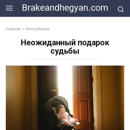
Skip
Brakeandhegyan.com
to
content
Главная
»
Без рубрики
Неожиданный подарок
судьбы