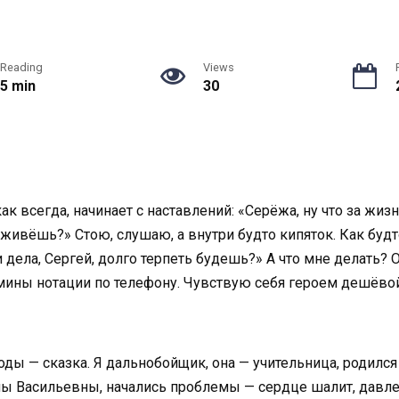
Reading
Views
5 min
30
ак всегда, начинает с наставлений: «Серёжа, ну что за жиз
 живёшь?» Стою, слушаю, а внутри будто кипяток. Как буд
дела, Сергей, долго терпеть будешь?» А что мне делать? О
мамины нотации по телефону. Чувствую себя героем дешёво
оды — сказка. Я дальнобойщик, она — учительница, родился
ны Васильевны, начались проблемы — сердце шалит, давление