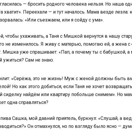
огласилась — бросить родного человека нельзя. Но наша од
 хватит». Переехали — и тут началось. Мама везде лезла: 
зорвалась: «Или съезжаем, или я сойду с ума».
, чтобы ухаживать, а Таня с Мишкой вернутся в нашу стар
его не изменилось. Я живу с матерью, помогаю ей, а жена 
. Мишка уже спрашивает: «Пап, а почему ты с бабушкой, а 
ей ужиться? Сам не знаю.
илит: «Серёжа, это не жизнь! Муж с женой должны быть в
ой! Но как этого добиться, если Таня не хочет возвращатьс
й сиделку найдём или квартиру побольше снимем». Но мама
жет одна справляться?
пива Сашка, мой давний приятель, буркнул: «Слушай, а вед
водиться?» Он отмахнулся, но по взгляду было ясно — дум