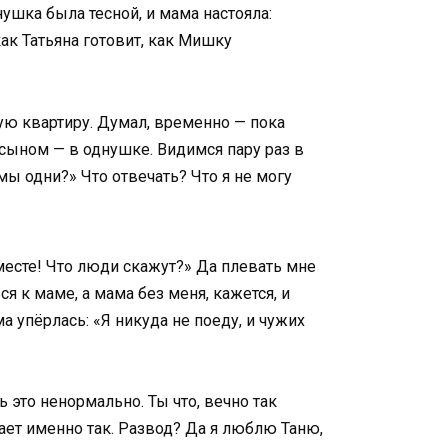
нушка была тесной, и мама настояла:
как Татьяна готовит, как Мишку
ую квартиру. Думал, временно — пока
с сыном — в однушке. Видимся пару раз в
мы одни?» Что отвечать? Что я не могу
месте! Что люди скажут?» Да плевать мне
я к маме, а мама без меня, кажется, и
 упёрлась: «Я никуда не поеду, и чужих
ь это ненормально. Ты что, вечно так
ает именно так. Развод? Да я люблю Таню,