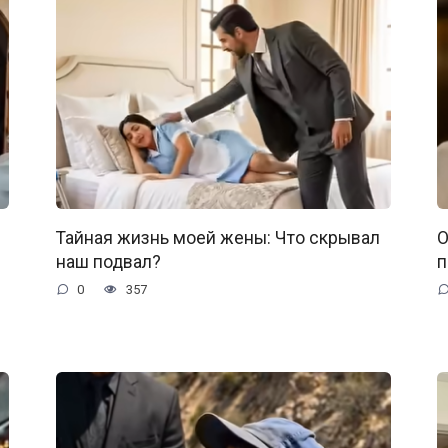
Тайная жизнь моей жены: Что скрывал
О
наш подвал?
п
0
357