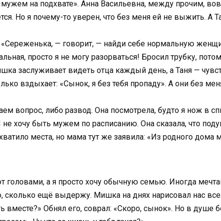
 «мужем на подхвате». Анна Васильевна, между прочим, во
тся. Но я почему-то уверен, что без меня ей не выжить. А Т
«Сереженька, — говорит, — найди себе нормальную женщину
ьная, просто я не могу разорваться! Бросил трубку, потом
Мишка заслуживает видеть отца каждый день, а Таня — чувст
лько вздыхает: «Сынок, я без тебя пропаду». А они без мен
ем вопрос, либо развод. Она посмотрела, будто я нож в спи
 Я не хочу быть мужем по расписанию. Она сказала, что поду
ватило места, но мама тут же заявила: «Из родного дома 
ют головами, а я просто хочу обычную семью. Иногда мечта
аю, сколько ещё выдержу. Мишка на днях нарисовал нас все
ь вместе?» Обнял его, соврал: «Скоро, сынок». Но в душе бо