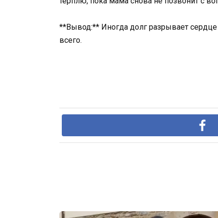
терплю, пока мама снова не позвонит с воп
**Вывод:** Иногда долг разрывает сердце 
всего.