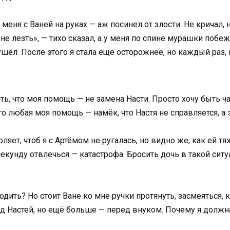
 меня с Ваней на руках — аж посинел от злости. Не кричал,
 не лезть», — тихо сказал, а у меня по спине мурашки побеж
ёл. После этого я стала ещё осторожнее, но каждый раз, к
ь, что моя помощь — не замена Насти. Просто хочу быть ча
го любая моя помощь — намёк, что Настя не справляется, а 
ляет, чтоб я с Артёмом не ругалась, но видно же, как ей т
 секунду отвлечься — катастрофа. Бросить дочь в такой сит
дить? Но стоит Ване ко мне ручки протянуть, засмеяться, 
д Настей, но ещё больше — перед внуком. Почему я должна 