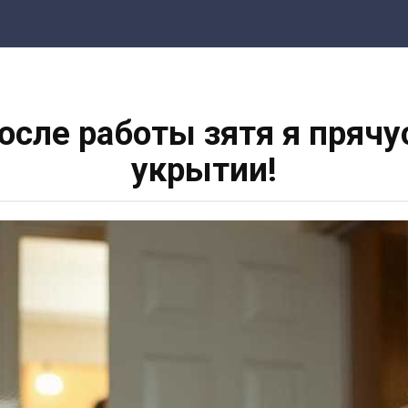
сле работы зятя я прячус
укрытии!