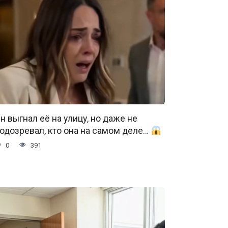
н выгнал её на улицу, но даже не
одозревал, кто она на самом деле…
0
391