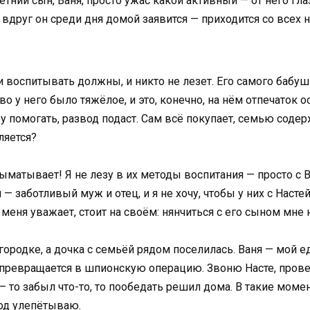
етний сын, Ваня, просто ужас какой активный — от него гла
 вдруг он среди дня домой заявится — приходится со всех н
ли воспитывать должны, и никто не лезет. Его самого баб
во у него было тяжёлое, и это, конечно, на нём отпечаток
 помогать, развод подаст. Сам всё покупает, семью содер
ляется?
о выматывает! Я не лезу в их методы воспитания — просто с 
 — заботливый муж и отец, и я не хочу, чтобы у них с Наст
о меня уважает, стоит на своём: нянчиться с его сыном мне 
ородке, а дочка с семьёй рядом поселилась. Ваня — мой е
превращается в шпионскую операцию. Звоню Насте, проверя
— то забыл что-то, то пообедать решил дома. В такие мом
ход улепётываю.