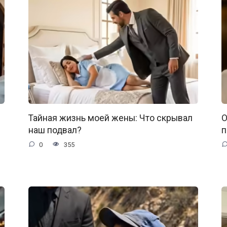
Тайная жизнь моей жены: Что скрывал
О
наш подвал?
п
0
355