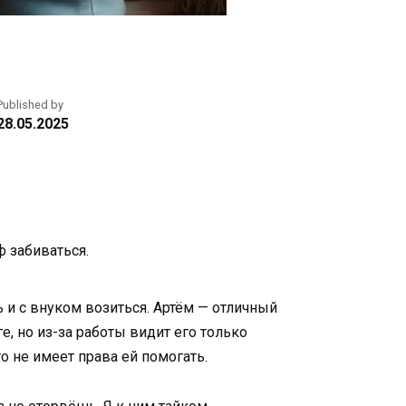
Published by
28.05.2025
ф забиваться.
ь и с внуком возиться. Артём — отличный
е, но из-за работы видит его только
о не имеет права ей помогать.