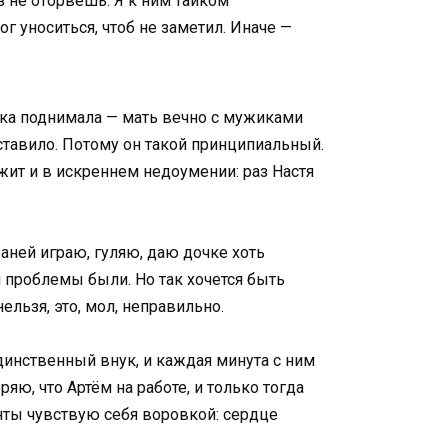
з не оторвёшь. Я к ним тайком
ог уноситься, чтоб не заметил. Иначе —
ушка поднимала — мать вечно с мужиками
 оставило. Потому он такой принципиальный.
жит и в искреннем недоумении: раз Настя
Ваней играю, гуляю, даю дочке хоть
ей проблемы были. Но так хочется быть
нельзя, это, мол, неправильно.
динственный внук, и каждая минута с ним
ю, что Артём на работе, и только тогда
енты чувствую себя воровкой: сердце