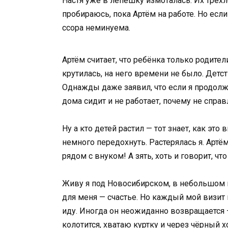
Настя уже в лепёшку измоталась. Их трёхл
пробираюсь, пока Артём на работе. Но если
ссора неминуема.
Артём считает, что ребёнка только родите
крутилась, на него времени не было. Детст
Однажды даже заявил, что если я продолжу
дома сидит и не работает, почему не справ
Ну а кто детей растил — тот знает, как эт
немного передохнуть. Растерялась я. Артём
рядом с внуком! А зять, хоть и говорит, чт
Живу я под Новосибирском, в небольшом г
для меня — счастье. Но каждый мой визит 
иду. Иногда он неожиданно возвращается 
колотится, хватаю куртку и через чёрный 