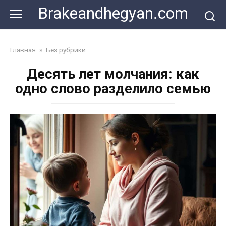
Skip
Brakeandhegyan.com
to
content
Главная
»
Без рубрики
Десять лет молчания: как
одно слово разделило семью