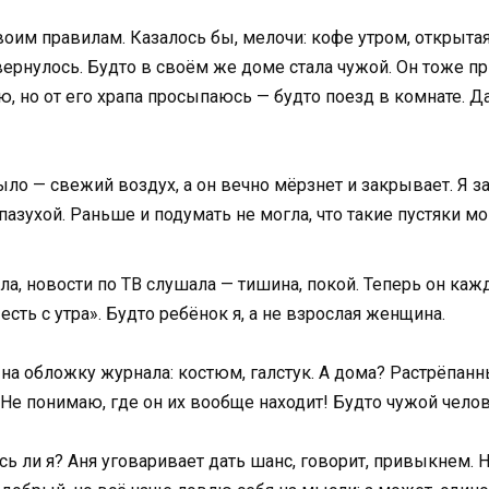
оим правилам. Казалось бы, мелочи: кофе утром, открытая 
ернулось. Будто в своём же доме стала чужой. Он тоже пр
ю, но от его храпа просыпаюсь — будто поезд в комнате. Д
ыло — свежий воздух, а он вечно мёрзнет и закрывает. Я за
азухой. Раньше и подумать не могла, что такие пустяки мо
ла, новости по ТВ слушала — тишина, покой. Теперь он ка
есть с утра». Будто ребёнок я, а не взрослая женщина.
ь на обложку журнала: костюм, галстук. А дома? Растрёпа
Не понимаю, где он их вообще находит! Будто чужой челов
ь ли я? Аня уговаривает дать шанс, говорит, привыкнем. Н