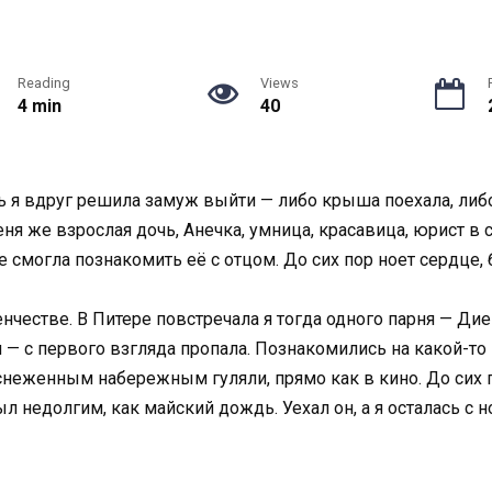
Reading
Views
4 min
40
ть я вдруг решила замуж выйти — либо крыша поехала, либ
 меня же взрослая дочь, Анечка, умница, красавица, юрист 
не смогла познакомить её с отцом. До сих пор ноет сердце
нчестве. В Питере повстречала я тогда одного парня — Дие
я — с первого взгляда пропала. Познакомились на какой-то
аснеженным набережным гуляли, прямо как в кино. До сих
ыл недолгим, как майский дождь. Уехал он, а я осталась с