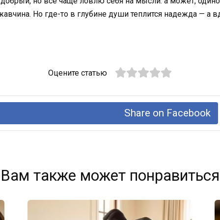
 добрый, но всё чаще ловлю себя на мысли: а может, один
авчина. Но где-то в глубине души теплится надежда — а вд
Оцените статью
Share on Facebook
Вам также может понравиться