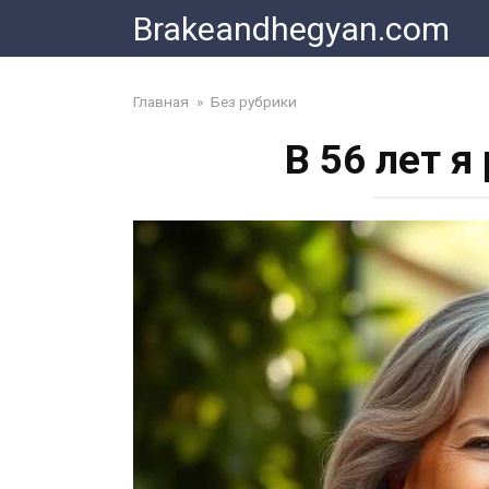
Skip
Brakeandhegyan.com
to
content
Главная
»
Без рубрики
В 56 лет я