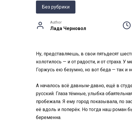
Без рубрики
Author
Лада Черновол
Ну, представляешь, в свои пятьдесят шес
колотилось — и от радости, и от страха. У
Горжусь ею безумно, но вот беда — так и 
А началось всё давным-давно, ещё в студе
русский. Глаза тёмные, улыбка обаятельна
пробежала. Я ему город показывала, по з
её вдоль и поперёк. Но тогда наш роман б
беременна.