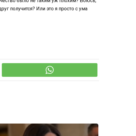
очество было не таким уж плохим? Боюсь,
руг получится? Или это я просто с ума