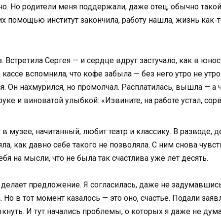
о. Но родители меня поддержали, даже отец, обычно такой 
их помощью институт закончила, работу нашла, жизнь как-
. Встретила Сергея — и сердце вдруг застучало, как в юн
 кассе вспомнила, что кофе забыла — без него утро не утр
я. Он нахмурился, но промолчал. Расплатилась, вышла — а 
уке и виноватой улыбкой: «Извините, на работе устал, сорв
в музее, начитанный, любит театр и классику. В разводе, д
яла, как давно себе такого не позволяла. С ним снова чув
ебя на мысли, что не была так счастлива уже лет десять.
н делает предложение. Я согласилась, даже не задумавшис
. Но в тот момент казалось — это оно, счастье. Подали зая
нуть. И тут начались проблемы, о которых я даже не дума