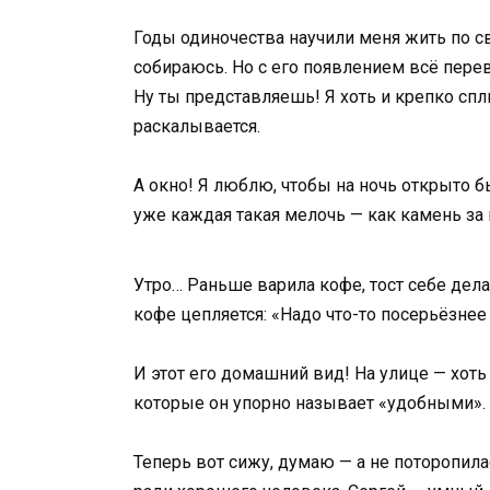
Годы одиночества научили меня жить по св
собираюсь. Но с его появлением всё перев
Ну ты представляешь! Я хоть и крепко спл
раскалывается.
А окно! Я люблю, чтобы на ночь открыто б
уже каждая такая мелочь — как камень за п
Утро… Раньше варила кофе, тост себе дела
кофе цепляется: «Надо что-то посерьёзнее 
И этот его домашний вид! На улице — хот
которые он упорно называет «удобными». 
Теперь вот сижу, думаю — а не поторопилас