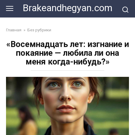
Skip
Brakeandhegyan.com
to
content
Главная
»
Без рубрики
«Восемнадцать лет: изгнание и
покаяние — любила ли она
меня когда-нибудь?»