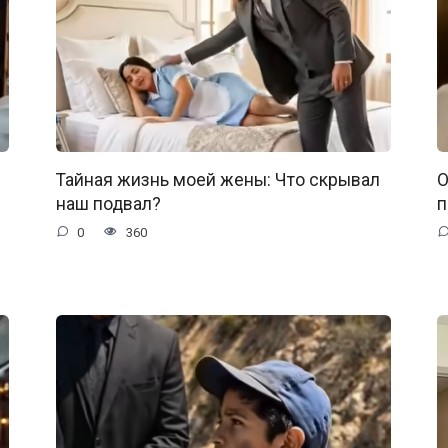
Тайная жизнь моей жены: Что скрывал
О
наш подвал?
п
0
360