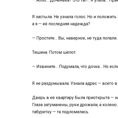
— Алло… Доченька? Это ты?.. Я упала… Пр
Я застыла. Не узнала голос. Но и положит
а я — её последняя надежда?
— Простите… Вы, наверное, не туда попали
Тишина. Потом шёпот:
— Извините… Подумала, что дочка… Но если
Я не раздумывала. Узнала адрес — всего в
Дверь в её квартиру была приоткрыта — н
Глаза затуманены, руки дрожали, а колено
табуретку — та подломилась.