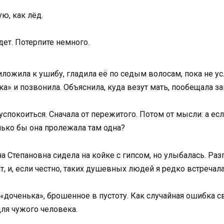
ую, как лёд.
дет. Потерпите немного.
риложила к ушибу, гладила её по седым волосам, пока не у
а» и позвонила. Объяснила, куда везут мать, пообещала за
успокоиться. Сначала от пережитого. Потом от мысли: а есл
ько бы она пролежала там одна?
а Степановна сидела на койке с гипсом, но улыбалась. Ра
 и, если честно, таких душевных людей я редко встречала
доченька», брошенное в пустоту. Как случайная ошибка с
ля чужого человека.