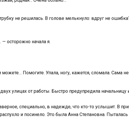
иезжай, родная… Очень больно…
ь трубку не решилась. В голове мелькнуло: вдруг не ошибк
… — осторожно начала я.
 можете… Помогите. Упала, ногу, кажется, сломала. Сама не
 двух улицах от работы. Быстро предупредила начальницу и
аверное, специально, в надежде, что кто-то услышит. В п
 распухло и посинело. Это была Анна Степановна. Пыталась