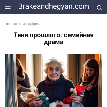
Skip
Brakeandhegyan.com
to
content
Главная
»
Без рубрики
Тени прошлого: семейная
драма