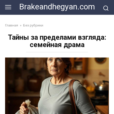
Skip
Brakeandhegyan.com
to
content
Главная
»
Без рубрики
Тайны за пределами взгляда:
семейная драма