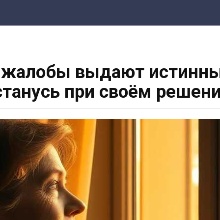
о жалобы выдают истинны
станусь при своём решени