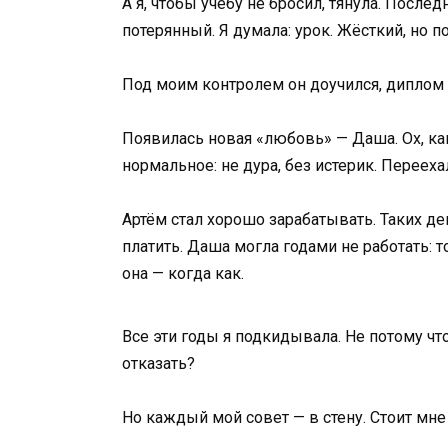
А я, чтобы учёбу не бросил, тянула. После
потерянный. Я думала: урок. Жёсткий, но п
Под моим контролем он доучился, диплом п
Появилась новая «любовь» — Даша. Ох, как
нормальное: не дура, без истерик. Переехал
Артём стал хорошо зарабатывать. Таких ден
платить. Даша могла годами не работать: то
она — когда как.
Все эти годы я подкидывала. Не потому что 
отказать?
Но каждый мой совет — в стену. Стоит мне 