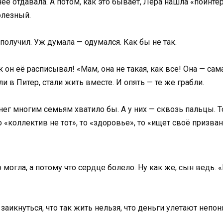
днее отдавала. А потом, как это бывает, Лера нашла «поинте
олезный.
олучил. Уж думала — одумался. Как бы не так.
 он её расписывал! «Мам, она не такая, как все! Она — са
и в Питер, стали жить вместе. И опять — те же грабли.
ег многим семьям хватило бы. А у них — сквозь пальцы. То 
 «коллектив не тот», то «здоровье», то «ищет своё призвани
могла, а потому что сердце болело. Ну как же, сын ведь. «
заикнуться, что так жить нельзя, что деньги улетают непон