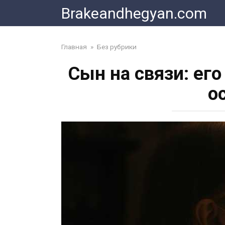
Skip
Brakeandhegyan.com
to
content
Главная
»
Без рубрики
Сын на связи: ег
о