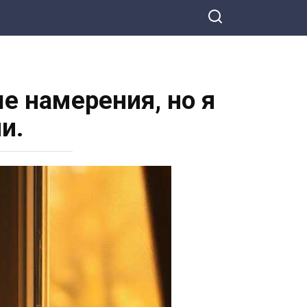
е намерения, но я
и.