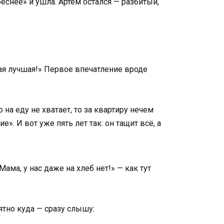
реснее» и ушла. Артём остался — разбитый,
мая лучшая!» Первое впечатление вроде
на еду не хватает, то за квартиру нечем
е». И вот уже пять лет так: он тащит всё, а
Мама, у нас даже на хлеб нет!» — как тут
ятно куда — сразу слышу: