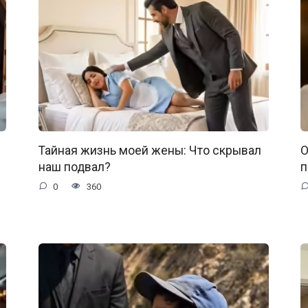
Тайная жизнь моей жены: Что скрывал
О
наш подвал?
п
0
360